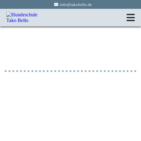
info@takobello.de
Konsequenz und
Gradlinigkeit