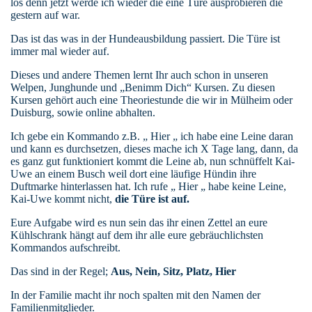
los denn jetzt werde ich wieder die eine Türe ausprobieren die
gestern auf war.
Das ist das was in der Hundeausbildung passiert. Die Türe ist
immer mal wieder auf.
Dieses und andere Themen lernt Ihr auch schon in unseren
Welpen, Junghunde und „Benimm Dich“ Kursen. Zu diesen
Kursen gehört auch eine Theoriestunde die wir in Mülheim oder
Duisburg, sowie online abhalten.
Ich gebe ein Kommando z.B. „ Hier „ ich habe eine Leine daran
und kann es durchsetzen, dieses mache ich X Tage lang, dann, da
es ganz gut funktioniert kommt die Leine ab, nun schnüffelt Kai-
Uwe an einem Busch weil dort eine läufige Hündin ihre
Duftmarke hinterlassen hat. Ich rufe „ Hier „ habe keine Leine,
Kai-Uwe kommt nicht,
die Türe ist auf.
Eure Aufgabe wird es nun sein das ihr einen Zettel an eure
Kühlschrank hängt auf dem ihr alle eure gebräuchlichsten
Kommandos aufschreibt.
Das sind in der Regel;
Aus, Nein, Sitz, Platz, Hier
In der Familie macht ihr noch spalten mit den Namen der
Familienmitglieder.